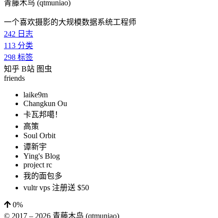
青藤木鸟 (qtmuniao)
一个喜欢摄影的大规模数据系统工程师
242
日志
113
分类
298
标签
知乎
B站
图虫
friends
laike9m
Changkun Ou
卡瓦邦噶！
高策
Soul Orbit
谭新宇
Ying's Blog
project rc
我的面包多
vultr vps 注册送 $50
0%
© 2017 –
2026
青藤木鸟 (qtmuniao)