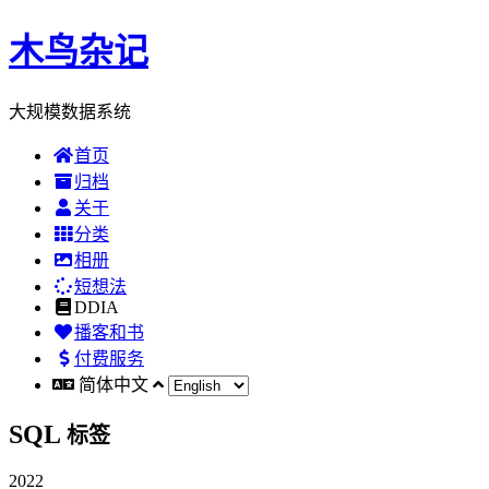
木鸟杂记
大规模数据系统
首页
归档
关于
分类
相册
短想法
DDIA
播客和书
付费服务
简体中文
SQL
标签
2022