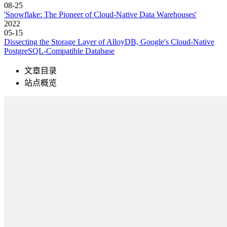
08-25
'Snowflake: The Pioneer of Cloud-Native Data Warehouses'
2022
05-15
Dissecting the Storage Layer of AlloyDB, Google's Cloud-Native
PostgreSQL-Compatible Database
文章目录
站点概览