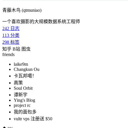
青藤木鸟 (qtmuniao)
一个喜欢摄影的大规模数据系统工程师
242
日志
113
分类
298
标签
知乎
B站
图虫
friends
laike9m
Changkun Ou
卡瓦邦噶！
高策
Soul Orbit
谭新宇
Ying's Blog
project rc
我的面包多
vultr vps 注册送 $50