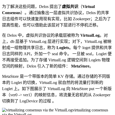
为了解决这些问题，Delos 提出了
虚拟共识
（
Virtual
Consensus
）。通过抽象出一层虚拟共识协议，Delos 的共享
日志组件可以快速复用现有实现，比如 Zookeeper；之后为了
提高性能，也可以借助此该层对下层进行不停机迁移。
在 Delos 中，虚拟共识协议的承载层被称为
VirtualLog
。对
上，db 层基于 VirtualLog 层进行实现；对下，VirtualLog 被映
射成一组物理共享日志，称为
Loglets
。每个 loget 提供和共享
日志同样的 API，外加一个 seal 命令。 一旦被 seal，Loglet 便
不再接受追加。为了存储 VirtualLog 逻辑空间到 Loglets 物理
空间的映射，Delos 引入了新的组件：
MetaStore
。
MetaStore 是一个带版本的简单 KV 存储。通过存储的不同版
本的 Loglet 的切换，VirtualLog 就自然的将流量打到新的
Loglet 上。如下图展示了 VirtualLog 向 MetaStore put 一个新版
本（ver0 -> ver1）的映射信息，将流量无宕机的从 Zookeeper
切换到了 LogDevice 的过程 。
virtualizing consensus
via the VirtualLog