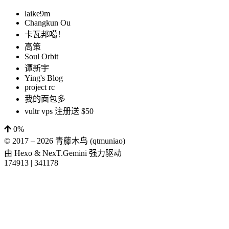
laike9m
Changkun Ou
卡瓦邦噶！
高策
Soul Orbit
谭新宇
Ying's Blog
project rc
我的面包多
vultr vps 注册送 $50
0%
© 2017 –
2026
青藤木鸟 (qtmuniao)
由
Hexo
&
NexT.Gemini
强力驱动
174913
|
341178