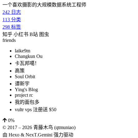
一个喜欢摄影的大规模数据系统工程师
242
日志
113
分类
298
标签
知乎
小红书
B站
图虫
friends
laike9m
Changkun Ou
卡瓦邦噶！
高策
Soul Orbit
谭新宇
Ying's Blog
project rc
我的面包多
vultr vps 注册送 $50
0%
© 2017 –
2026
青藤木鸟 (qtmuniao)
由
Hexo
&
NexT.Gemini
强力驱动