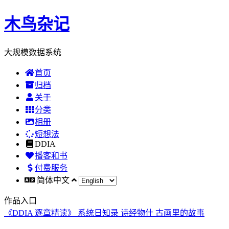
木鸟杂记
大规模数据系统
首页
归档
关于
分类
相册
短想法
DDIA
播客和书
付费服务
简体中文
作品入口
《DDIA 逐章精读》
系统日知录
诗经物什
古画里的故事