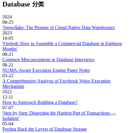
Database
分类
2024
08-25
'Snowflake: The Pioneer of Cloud-Native Data Warehouses'
2023
10-05
'Firebolt: How to Assemble a Commercial Database in Eighteen
Months'
08-21
Common Misconceptions in Database Interviews
08-21
NUMA-Aware Execution Engine Paper Notes
03-22
A Comprehensive Analysis of Facebook Velox Execution
Mechanism
2022
12-11
How to Approach Building a Database?
07-07
'Step by Step: Dissecting the Hardest Part of Transactions —
Isolation'
05-04
Peeling Back the Layers of Database Storage