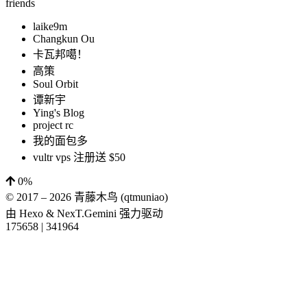
friends
laike9m
Changkun Ou
卡瓦邦噶！
高策
Soul Orbit
谭新宇
Ying's Blog
project rc
我的面包多
vultr vps 注册送 $50
0%
© 2017 –
2026
青藤木鸟 (qtmuniao)
由
Hexo
&
NexT.Gemini
强力驱动
175658
|
341964