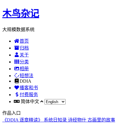
木鸟杂记
大规模数据系统
首页
归档
关于
分类
相册
短想法
DDIA
播客和书
付费服务
简体中文
作品入口
《DDIA 逐章精读》
系统日知录
诗经物什
古画里的故事