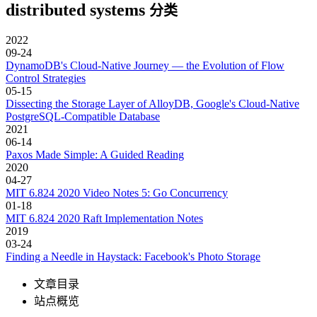
distributed systems
分类
2022
09-24
DynamoDB's Cloud-Native Journey — the Evolution of Flow
Control Strategies
05-15
Dissecting the Storage Layer of AlloyDB, Google's Cloud-Native
PostgreSQL-Compatible Database
2021
06-14
Paxos Made Simple: A Guided Reading
2020
04-27
MIT 6.824 2020 Video Notes 5: Go Concurrency
01-18
MIT 6.824 2020 Raft Implementation Notes
2019
03-24
Finding a Needle in Haystack: Facebook's Photo Storage
文章目录
站点概览