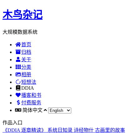
木鸟杂记
大规模数据系统
首页
归档
关于
分类
相册
短想法
DDIA
播客和书
付费服务
简体中文
作品入口
《DDIA 逐章精读》
系统日知录
诗经物什
古画里的故事