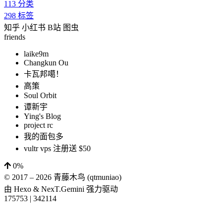
113
分类
298
标签
知乎
小红书
B站
图虫
friends
laike9m
Changkun Ou
卡瓦邦噶！
高策
Soul Orbit
谭新宇
Ying's Blog
project rc
我的面包多
vultr vps 注册送 $50
0%
© 2017 –
2026
青藤木鸟 (qtmuniao)
由
Hexo
&
NexT.Gemini
强力驱动
175753
|
342114